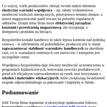
Co więcej, wielu producentów oferuje swoim stałym klientom
elastyczne warunki współpracy
– np. rabaty wolumenowe,
możliwość rozliczeń miesięcznych, priorytetowe terminy dostaw, a
nawet magazynowanie partii towaru na potrzeby regularnych
odbiorów. Dzięki temu firma może
efektywniej zarządzać
kosztami i przestrzenią magazynową
, nie rezygnując z
dostępności produktu na bieżąco.
Bezpośredni kontakt handlowy to także lepsza kontrola nad polityką
cenową – w odróżnieniu od pośredników, producent jest w stanie
zagwarantować stabilność warunków handlowych
na określony
czas, co w warunkach zmiennych cen surowców i transportu jest
szczególnie cenne.
Współpraca bezpośrednia daje również możliwość uczestniczenia w
programach lojalnościowych, testowania nowości produktowych
przed ich oficjalnym wprowadzeniem na rynek oraz korzystania z
szkoleń i materiałów edukacyjnych
, które zwiększają świadomość
zespołu odpowiedzialnego za pakowanie i logistykę w firmie.
Podsumowanie
Jeśli Twoja firma regularnie wykorzystuje opakowania foliowe,
bezpośrednia współpraca z
producentem folii stretch
może