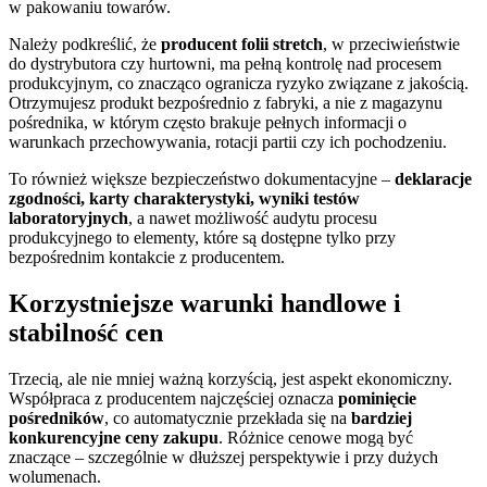
w pakowaniu towarów.
Należy podkreślić, że
producent folii stretch
, w przeciwieństwie
do dystrybutora czy hurtowni, ma pełną kontrolę nad procesem
produkcyjnym, co znacząco ogranicza ryzyko związane z jakością.
Otrzymujesz produkt bezpośrednio z fabryki, a nie z magazynu
pośrednika, w którym często brakuje pełnych informacji o
warunkach przechowywania, rotacji partii czy ich pochodzeniu.
To również większe bezpieczeństwo dokumentacyjne –
deklaracje
zgodności, karty charakterystyki, wyniki testów
laboratoryjnych
, a nawet możliwość audytu procesu
produkcyjnego to elementy, które są dostępne tylko przy
bezpośrednim kontakcie z producentem.
Korzystniejsze warunki handlowe i
stabilność cen
Trzecią, ale nie mniej ważną korzyścią, jest aspekt ekonomiczny.
Współpraca z producentem najczęściej oznacza
pominięcie
pośredników
, co automatycznie przekłada się na
bardziej
konkurencyjne ceny zakupu
. Różnice cenowe mogą być
znaczące – szczególnie w dłuższej perspektywie i przy dużych
wolumenach.