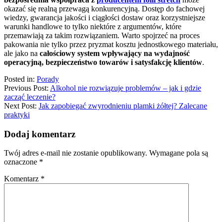
okazać się realną przewagą konkurencyjną. Dostęp do fachowej
wiedzy, gwarancja jakości i ciągłości dostaw oraz korzystniejsze
warunki handlowe to tylko niektóre z argumentów, które
przemawiają za takim rozwiązaniem. Warto spojrzeć na proces
pakowania nie tylko przez pryzmat kosztu jednostkowego materiału,
ale jako na
całościowy system wpływający na wydajność
operacyjną, bezpieczeństwo towarów i satysfakcję klientów
.
Posted in:
Porady
Previous Post:
Alkohol nie rozwiązuje problemów – jak i gdzie
zacząć leczenie?
Next Post:
Jak zapobiegać zwyrodnieniu plamki żółtej? Zalecane
praktyki
Dodaj komentarz
Twój adres e-mail nie zostanie opublikowany.
Wymagane pola są
oznaczone
*
Komentarz
*