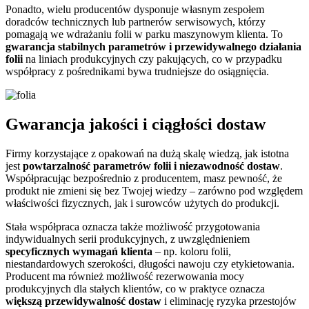
Ponadto, wielu producentów dysponuje własnym zespołem
doradców technicznych lub partnerów serwisowych, którzy
pomagają we wdrażaniu folii w parku maszynowym klienta. To
gwarancja stabilnych parametrów i przewidywalnego działania
folii
na liniach produkcyjnych czy pakujących, co w przypadku
współpracy z pośrednikami bywa trudniejsze do osiągnięcia.
Gwarancja jakości i ciągłości dostaw
Firmy korzystające z opakowań na dużą skalę wiedzą, jak istotna
jest
powtarzalność parametrów folii i niezawodność dostaw
.
Współpracując bezpośrednio z producentem, masz pewność, że
produkt nie zmieni się bez Twojej wiedzy – zarówno pod względem
właściwości fizycznych, jak i surowców użytych do produkcji.
Stała współpraca oznacza także możliwość przygotowania
indywidualnych serii produkcyjnych, z uwzględnieniem
specyficznych wymagań klienta
– np. koloru folii,
niestandardowych szerokości, długości nawoju czy etykietowania.
Producent ma również możliwość rezerwowania mocy
produkcyjnych dla stałych klientów, co w praktyce oznacza
większą przewidywalność dostaw
i eliminację ryzyka przestojów