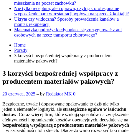
mieszkania na poczet zachowku?
Nie tylko receptura, ale i oprawa, czyli jak profesjonalne
wyposażenie baru w restauracji wpływa na sprzedaż koktajli?
Ukryta czy widoczna? Sposoby prowadzenia kanałów a
montaż rekuperacji
Matematyka podróży: kiedy opłaca się zrezygnować z aut
osobowych na rzecz transportu zbiorowego?
Home
Porady
3 korzyści bezpośredniej współpracy z producentem
materiałów pakowych?
3 korzyści bezpośredniej współpracy z
producentem materiałów pakowych?
20 czerwca, 2025
– by
Redaktor MK
0
Bezpieczne, trwałe i dopasowane opakowanie to dziś nie tylko
jeden z elementów logistyki, ale
strategiczne ogniwo w łańcuchu
dostaw
. Coraz więcej firm, które szukają sposobów na zwiększenie
efektywności i ograniczenie kosztów operacyjnych, decyduje się na
bezpośrednią współpracę z producentem materiałów pakowych
– w szczególności folii stretch. Dlaczego warto rozważyć taki model