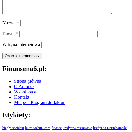
Nazwa
*
E-mail
*
Witryna internetowa
Finansena6.pl:
Strona główna
O Autorze
Współpraca
Kontakt
Melpe – Program do faktur
Etykiety:
biegły rewident
biuro rachunkowe
finanse
kredyt na mieszkanie
kredyt na nieruchomości