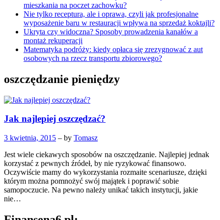
mieszkania na poczet zachowku?
Nie tylko receptura, ale i oprawa, czyli jak profesjonalne
wyposażenie baru w restauracji wpływa na sprzedaż koktajli?
Ukryta czy widoczna? Sposoby prowadzenia kanałów a
montaż rekuperacji
Matematyka podróży: kiedy opłaca się zrezygnować z aut
osobowych na rzecz transportu zbiorowego?
oszczędzanie pieniędzy
Jak najlepiej oszczędzać?
3 kwietnia, 2015
– by
Tomasz
Jest wiele ciekawych sposobów na oszczędzanie. Najlepiej jednak
korzystać z pewnych źródeł, by nie ryzykować finansowo.
Oczywiście mamy do wykorzystania rozmaite scenariusze, dzięki
którym można pomnożyć swój majątek i poprawić sobie
samopoczucie. Na pewno należy unikać takich instytucji, jakie
nie…
Finansena6.pl: