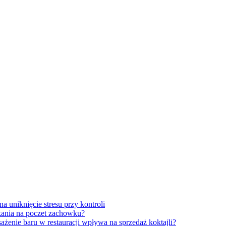
a uniknięcie stresu przy kontroli
zkania na poczet zachowku?
sażenie baru w restauracji wpływa na sprzedaż koktajli?