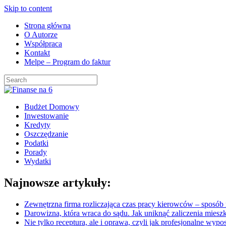
Skip to content
Strona główna
O Autorze
Współpraca
Kontakt
Melpe – Program do faktur
Budżet Domowy
Inwestowanie
Kredyty
Oszczędzanie
Podatki
Porady
Wydatki
Najnowsze artykuły:
Zewnętrzna firma rozliczająca czas pracy kierowców – sposób n
Darowizna, która wraca do sądu. Jak uniknąć zaliczenia mies
Nie tylko receptura, ale i oprawa, czyli jak profesjonalne wypo