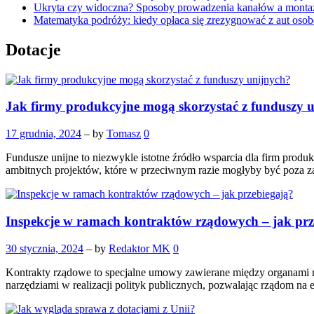
Ukryta czy widoczna? Sposoby prowadzenia kanałów a montaż
Matematyka podróży: kiedy opłaca się zrezygnować z aut oso
Dotacje
Jak firmy produkcyjne mogą skorzystać z funduszy 
17 grudnia, 2024
– by
Tomasz
0
Fundusze unijne to niezwykle istotne źródło wsparcia dla firm produ
ambitnych projektów, które w przeciwnym razie mogłyby być poza 
Inspekcje w ramach kontraktów rządowych – jak prz
30 stycznia, 2024
– by
Redaktor MK
0
Kontrakty rządowe to specjalne umowy zawierane między organami rz
narzędziami w realizacji polityk publicznych, pozwalając rządom n