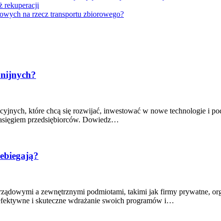
 rekuperacji
bowych na rzecz transportu zbiorowego?
unijnych?
kcyjnych, które chcą się rozwijać, inwestować w nowe technologie i p
zasięgiem przedsiębiorców. Dowiedz…
ebiegają?
ądowymi a zewnętrznymi podmiotami, takimi jak firmy prywatne, orga
a efektywne i skuteczne wdrażanie swoich programów i…