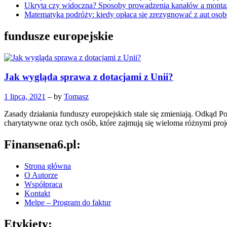
Ukryta czy widoczna? Sposoby prowadzenia kanałów a montaż
Matematyka podróży: kiedy opłaca się zrezygnować z aut oso
fundusze europejskie
Jak wygląda sprawa z dotacjami z Unii?
1 lipca, 2021
– by
Tomasz
Zasady działania funduszy europejskich stale się zmieniają. Odkąd P
charytatywne oraz tych osób, które zajmują się wieloma różnymi pro
Finansena6.pl:
Strona główna
O Autorze
Współpraca
Kontakt
Melpe – Program do faktur
Etykiety: