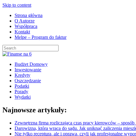
Skip to content
Strona główna
O Autorze
Współpraca
Kontakt
Melpe – Program do faktur
Budżet Domowy
Inwestowanie
Kredyty
Oszczędzanie
Podatki
Porady
Wydatki
Najnowsze artykuły:
Zewnętrzna firma rozliczająca czas pracy kierowców – sposób n
Darowizna, która wraca do sądu. Jak uniknąć zaliczenia mies
Nie tylko receptura, ale i oprawa, czyli jak profesjonalne wypo