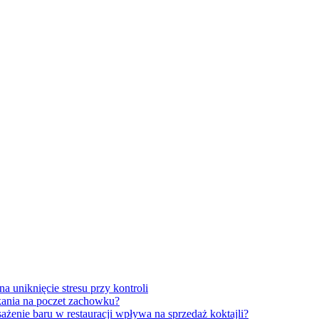
a uniknięcie stresu przy kontroli
zkania na poczet zachowku?
sażenie baru w restauracji wpływa na sprzedaż koktajli?